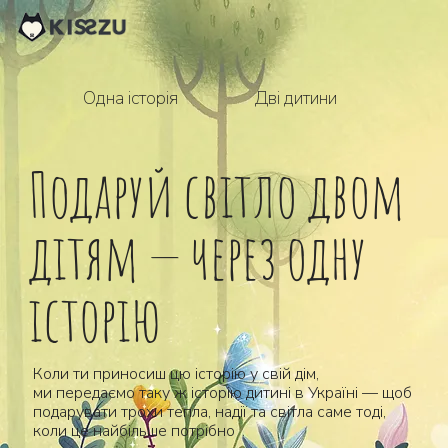
Дві дитини
Одна історія
Подаруй світло двом
дітям — через одну
історію
Коли ти приносиш цю історію у свій дім,
ми передаємо таку ж історію дитині в Україні — щоб
подарувати трохи тепла, надії та світла саме тоді,
коли це найбільше потрібно