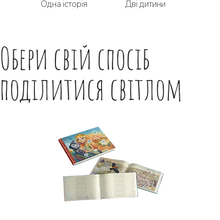
Дві дитини
Одна історія
Обери свій спосіб
поділитися світлом