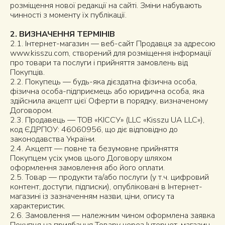
розміщення нової редакції на сайті. Зміни набувають
чинності з моменту їх публікації.
2. ВИЗНАЧЕННЯ ТЕРМІНІВ
2.1. Інтернет-магазин — веб-сайт Продавця за адресою
www.kisszu.com
, створений для розміщення інформації
про товари та послуги і прийняття замовлень від
Покупців.
2.2. Покупець — будь-яка дієздатна фізична особа,
фізична особа-підприємець або юридична особа, яка
здійснила акцепт цієї Оферти в порядку, визначеному
Договором.
2.3. Продавець — ТОВ «КІССУ» (LLC «Kisszu UA LLC»),
код ЄДРПОУ: 46060956, що діє відповідно до
законодавства України.
2.4. Акцепт — повне та безумовне прийняття
Покупцем усіх умов цього Договору шляхом
оформлення замовлення або його оплати.
2.5. Товар — продукти та/або послуги (у т.ч. цифровий
контент, доступи, підписки), опубліковані в Інтернет-
магазині із зазначенням назви, ціни, опису та
характеристик.
2.6. Замовлення — належним чином оформлена заявка