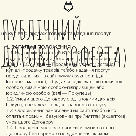
ПУБЛІЧНИЙ
на купівлю-продаж товарів та надання послуг
ДОГОВІР (ОФЕРТА)
1. ЗАГАЛЬНІ ПОЛОЖЕННЯ
1.1. Відповідно до статей 633, 638, 641 Цивільного
кодексу України, цей Договір є публічною офертою
ТОВ «КІССУ» (далі — Продавець) укласти договір
купівлі-продажу товарів та/або надання послуг,
представлених на сайті
www.kisszu.com
(далі —
Інтернет-магазин), з будь-якою дієздатною фізичною
особою, фізичною особою-підприємцем або
юридичною особою (далі — Покупець).
1.2. Умови цього Договору є однаковими для всіх
Покупців незалежно від їх правового статусу.
1.3. Оформлення замовлення на сайті та/або його
оплата є повним і безумовним прийняттям (акцептом)
умов цього Договору.
1.4. Продавець має право вносити зміни до цього
Договору без окремого повідомлення шляхом