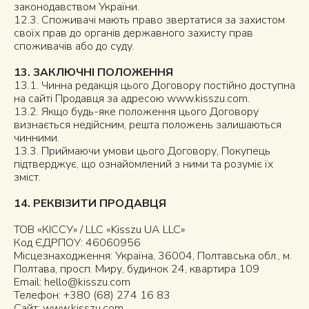
законодавством України.
12.3. Споживачі мають право звертатися за захистом
своїх прав до органів державного захисту прав
споживачів або до суду.
13. ЗАКЛЮЧНІ ПОЛОЖЕННЯ
13.1. Чинна редакція цього Договору постійно доступна
на сайті Продавця за адресою
www.kisszu.com
.
13.2. Якщо будь-яке положення цього Договору
визнається недійсним, решта положень залишаються
чинними.
13.3. Приймаючи умови цього Договору, Покупець
підтверджує, що ознайомлений з ними та розуміє їх
зміст.
14. РЕКВІЗИТИ ПРОДАВЦЯ
ТОВ «КІССУ» / LLC «Kisszu UA LLC»
Код ЄДРПОУ: 46060956
Місцезнаходження: Україна, 36004, Полтавська обл., м.
Полтава, просп. Миру, будинок 24, квартира 109
Email:
hello@kisszu.com
Телефон: +380 (68) 274 16 83
Сайт:
www.kisszu.com