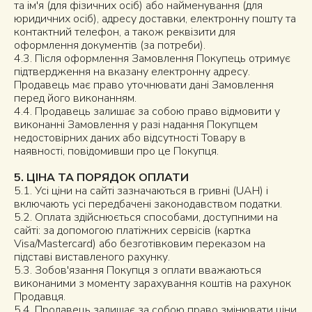
та ім'я (для фізичних осіб) або найменування (для
юридичних осіб), адресу доставки, електронну пошту та
контактний телефон, а також реквізити для
оформлення документів (за потреби).
4.3. Після оформлення Замовлення Покупець отримує
підтвердження на вказану електронну адресу.
Продавець має право уточнювати дані Замовлення
перед його виконанням.
4.4. Продавець залишає за собою право відмовити у
виконанні Замовлення у разі надання Покупцем
недостовірних даних або відсутності Товару в
наявності, повідомивши про це Покупця.
5. ЦІНА ТА ПОРЯДОК ОПЛАТИ
5.1. Усі ціни на сайті зазначаються в гривні (UAH) і
включають усі передбачені законодавством податки.
5.2. Оплата здійснюється способами, доступними на
сайті: за допомогою платіжних сервісів (картка
Visa/Mastercard) або безготівковим переказом на
підставі виставленого рахунку.
5.3. Зобов'язання Покупця з оплати вважаються
виконаними з моменту зарахування коштів на рахунок
Продавця.
5.4. Продавець залишає за собою право змінювати ціни