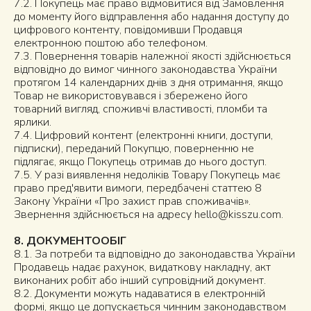
7.2. Покупець має право відмовитися від Замовлення
до моменту його відправлення або надання доступу до
цифрового контенту, повідомивши Продавця
електронною поштою або телефоном.
7.3. Повернення товарів належної якості здійснюється
відповідно до вимог чинного законодавства України
протягом 14 календарних днів з дня отримання, якщо
Товар не використовувався і збережено його
товарний вигляд, споживчі властивості, пломби та
ярлики.
7.4. Цифровий контент (електронні книги, доступи,
підписки), переданий Покупцю, поверненню не
підлягає, якщо Покупець отримав до нього доступ.
7.5. У разі виявлення недоліків Товару Покупець має
право пред'явити вимоги, передбачені статтею 8
Закону України «Про захист прав споживачів».
Звернення здійснюється на адресу
hello@kisszu.com
.
8. ДОКУМЕНТООБІГ
8.1. За потреби та відповідно до законодавства України
Продавець надає рахунок, видаткову накладну, акт
виконаних робіт або інший супровідний документ.
8.2. Документи можуть надаватися в електронній
формі, якщо це допускається чинним законодавством