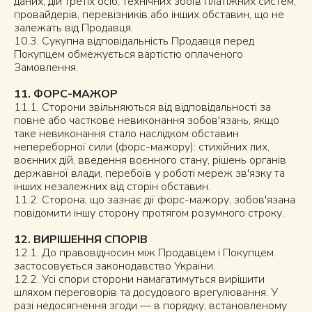
даних, дій третіх осіб, технічних збоїв платіжних систем,
провайдерів, перевізників або інших обставин, що не
залежать від Продавця.
10.3. Сукупна відповідальність Продавця перед
Покупцем обмежується вартістю оплаченого
Замовлення.
11. ФОРС-МАЖОР
11.1. Сторони звільняються від відповідальності за
повне або часткове невиконання зобов'язань, якщо
таке невиконання стало наслідком обставин
непереборної сили (форс-мажору): стихійних лих,
воєнних дій, введення воєнного стану, рішень органів
державної влади, перебоїв у роботі мереж зв'язку та
інших незалежних від сторін обставин.
11.2. Сторона, що зазнає дії форс-мажору, зобов'язана
повідомити іншу сторону протягом розумного строку.
12. ВИРІШЕННЯ СПОРІВ
12.1. До правовідносин між Продавцем і Покупцем
застосовується законодавство України.
12.2. Усі спори сторони намагатимуться вирішити
шляхом переговорів та досудового врегулювання. У
разі недосягнення згоди — в порядку, встановленому